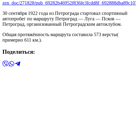
zen_doc/271828/pub_69282b46952f836fe3fcdd8f_692888dba89c107
30 сентября 1922 года из Петрограда стартовал спортивный
автопробег по маршруту Петроград — Луга — Псков —
Петроград, организованный Петроградским автоклубом.
Общая протяжённость маршрута составила 573 версты(
примерно 611 км.).
Поделиться: