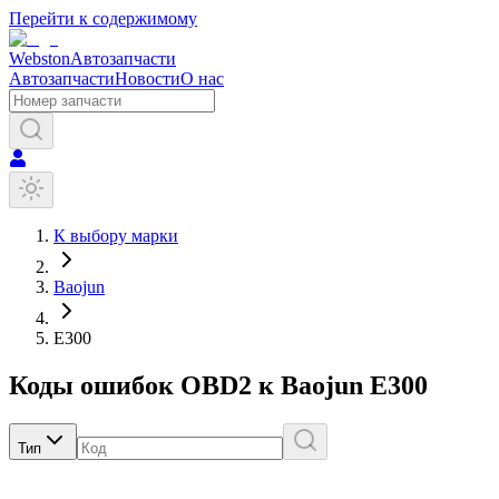
Перейти к содержимому
Webston
Автозапчасти
Автозапчасти
Новости
О нас
К выбору марки
Baojun
E300
Коды ошибок OBD2 к
Baojun
E300
Тип