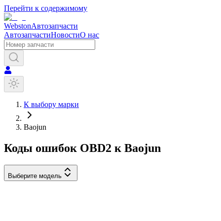
Перейти к содержимому
Webston
Автозапчасти
Автозапчасти
Новости
О нас
К выбору марки
Baojun
Коды ошибок OBD2 к
Baojun
Выберите модель