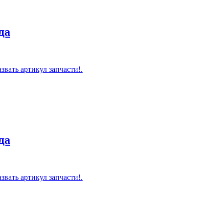
да
звать артикул запчасти!.
да
звать артикул запчасти!.