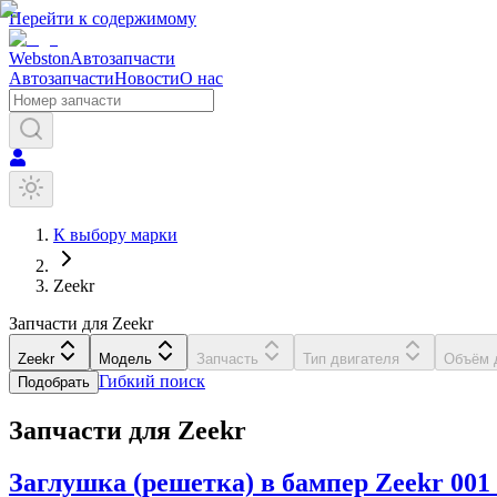
Перейти к содержимому
Webston
Автозапчасти
Автозапчасти
Новости
О нас
К выбору марки
Zeekr
Запчасти для Zeekr
Zeekr
Модель
Запчасть
Тип двигателя
Объём 
Гибкий поиск
Подобрать
Запчасти для
Zeekr
Заглушка (решетка) в бампер
Zeekr
001