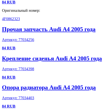
84
RUB
Оригинальный номер:
4F0862323
Прочая запчасть
Audi
A4
2005 года
Артикул:
77034256
84
RUB
Крепление сиденья
Audi
A4
2005 года
Артикул:
77034398
84
RUB
Опора радиатора
Audi
A4
2005 года
Артикул:
77034403
84
RUB