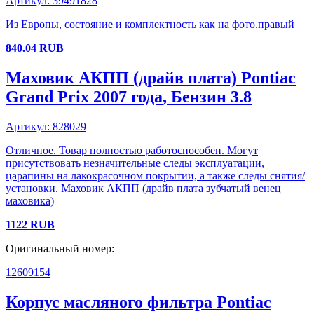
Артикул:
39491828
Из Европы, состояние и комплектность как на фото.правый
840.04
RUB
Маховик АКПП (драйв плата)
Pontiac
Grand Prix
2007 года
, Бензин
3.8
Артикул:
828029
Отличное. Товар полностью работоспособен. Могут
присутствовать незначительные следы эксплуатации,
царапины на лакокрасочном покрытии, а также следы снятия/
установки. Маховик АКПП (драйв плата зубчатый венец
маховика)
1122
RUB
Оригинальный номер:
12609154
Корпус масляного фильтра
Pontiac