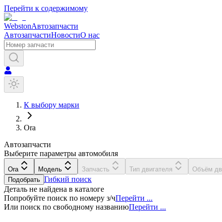
Перейти к содержимому
Webston
Автозапчасти
Автозапчасти
Новости
О нас
К выбору марки
Ora
Автозапчасти
Выберите параметры автомобиля
Ora
Модель
Запчасть
Тип двигателя
Объём дв
Гибкий поиск
Подобрать
Деталь не найдена в каталоге
Попробуйте поиск по номеру з/ч
Перейти ...
Или поиск по свободному названию
Перейти ...