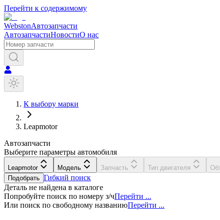
Перейти к содержимому
Webston
Автозапчасти
Автозапчасти
Новости
О нас
К выбору марки
Leapmotor
Автозапчасти
Выберите параметры автомобиля
Leapmotor
Модель
Запчасть
Тип двигателя
Об
Гибкий поиск
Подобрать
Деталь не найдена в каталоге
Попробуйте поиск по номеру з/ч
Перейти ...
Или поиск по свободному названию
Перейти ...