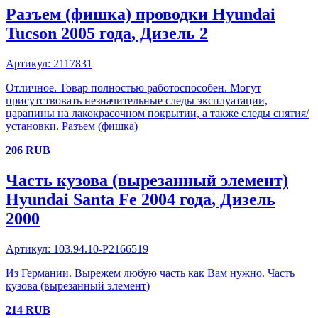
Разъем (фишка) проводки
Hyundai
Tucson
2005 года
, Дизель
2
Артикул:
2117831
Отличное. Товар полностью работоспособен. Могут
присутствовать незначительные следы эксплуатации,
царапины на лакокрасочном покрытии, а также следы снятия/
установки. Разъем (фишка)
206
RUB
Часть кузова (вырезанный элемент)
Hyundai
Santa Fe
2004 года
, Дизель
2000
Артикул:
103.94.10-P2166519
Из Германии. Вырежем любую часть как Вам нужно. Часть
кузова (вырезанный элемент)
214
RUB