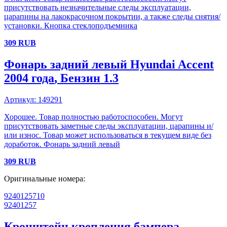
присутствовать незначительные следы эксплуатации,
царапины на лакокрасочном покрытии, а также следы снятия/
установки. Кнопка стеклоподъемника
309
RUB
Фонарь задний левый
Hyundai
Accent
2004 года
, Бензин
1.3
Артикул:
149291
Хорошее. Товар полностью работоспособен. Могут
присутствовать заметные следы эксплуатации, царапины и/
или износ. Товар может использоваться в текущем виде без
доработок. Фонарь задний левый
309
RUB
Оригинальные номера:
9240125710
92401257
Кронштейн крепления бампера