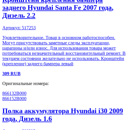
заднего
Hyundai
Santa Fe
2007 года
,
Дизель
2.2
Артикул:
517253
Удовлетворительное. Товар в основном работоспособен.
Могут присутствовать заметные следы эксплуатации,
царапины и/или износ. Для использования товара может
потребоваться незначительный восстановительный ремонт. В
текущем состоянии желательно не использовать. Кронштейн
(крепление) заднего бампера левый
309
RUB
Оригинальные номера:
866132B000
866152B000
Полка аккумулятора
Hyundai
i30
2009
года
, Дизель
1.6