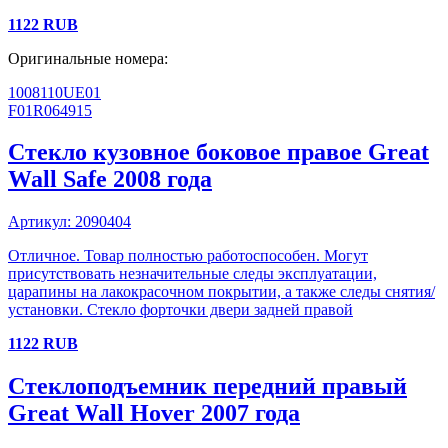
1122
RUB
Оригинальные номера:
1008110UE01
F01R064915
Стекло кузовное боковое правое
Great
Wall
Safe
2008 года
Артикул:
2090404
Отличное. Товар полностью работоспособен. Могут
присутствовать незначительные следы эксплуатации,
царапины на лакокрасочном покрытии, а также следы снятия/
установки. Стекло форточки двери задней правой
1122
RUB
Стеклоподъемник передний правый
Great Wall
Hover
2007 года