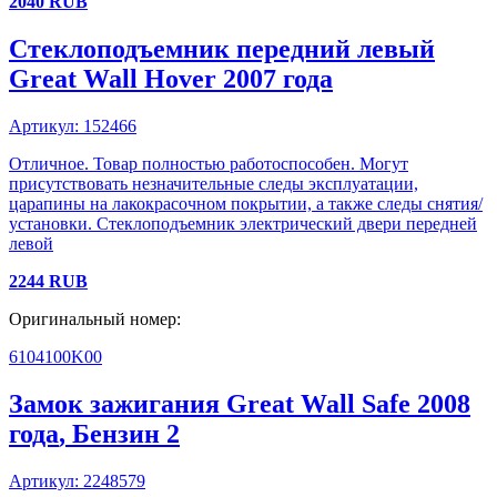
2040
RUB
Стеклоподъемник передний левый
Great Wall
Hover
2007 года
Артикул:
152466
Отличное. Товар полностью работоспособен. Могут
присутствовать незначительные следы эксплуатации,
царапины на лакокрасочном покрытии, а также следы снятия/
установки. Стеклоподъемник электрический двери передней
левой
2244
RUB
Оригинальный номер:
6104100K00
Замок зажигания
Great Wall
Safe
2008
года
, Бензин
2
Артикул:
2248579