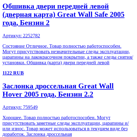
Обшивка двери передней левой
(дверная карта)
Great Wall
Safe
2005
года
, Бензин
2
Артикул:
2252782
Состояние Отличное. Товар полностью работоспособен.
Могут присутствовать незначительные следы эксплуатации,
царапины на лакокрасочном покрытии, а также следы снятия/
установки. Обшивка (карта) двери передней левой
1122
RUB
Заслонка дроссельная
Great Wall
Hover
2005 года
, Бензин
2.2
Артикул:
759549
Хорошее. Товар полностью работоспособен. Могут
присутствовать заметные следы эксплуатации, царапины и/
или износ. Товар может использоваться в текущем виде без
доработок. Заслонка дроссельная