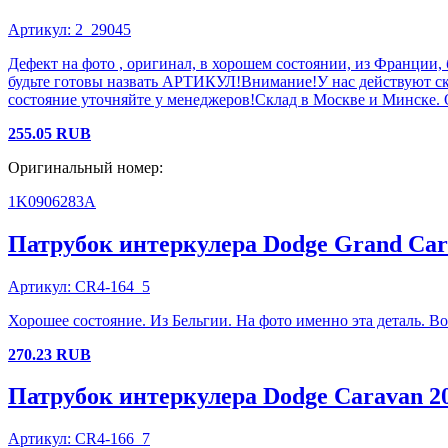
Артикул:
2_29045
Дефект на фото , оригинал, в хорошем состоянии, из Франции,
будьте готовы назвать АРТИКУЛ!Внимание!У нас действуют с
состояние уточняйте у менеджеров!Склад в Москве и Минске. 
255.05
RUB
Оригинальный номер:
1K0906283A
Патрубок интеркулера
Dodge
Grand Car
Артикул:
CR4-164_5
Хорошее состояние. Из Бельгии. На фото именно эта деталь. В
270.23
RUB
Патрубок интеркулера
Dodge
Caravan
2
Артикул:
CR4-166_7