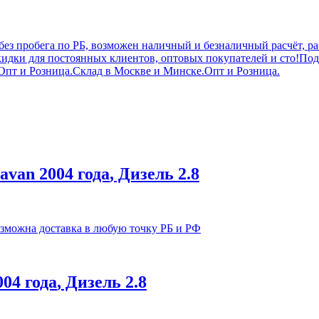
 без пробега по РБ, возможен наличный и безналичный расчёт, р
кидки для постоянных клиентов, оптовых покупателей и сто!П
Опт и Розница.Склад в Москве и Минске.Опт и Розница.
avan
2004 года
, Дизель
2.8
озможна доставка в любую точку РБ и РФ
004 года
, Дизель
2.8