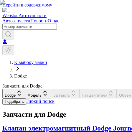
Перейти к содержимому
Webston
Автозапчасти
Автозапчасти
Новости
О нас
К выбору марки
Dodge
Запчасти для Dodge
Dodge
Модель
Запчасть
Тип двигателя
Объём 
Гибкий поиск
Подобрать
Запчасти для
Dodge
Клапан электромагнитный
Dodge
Journ