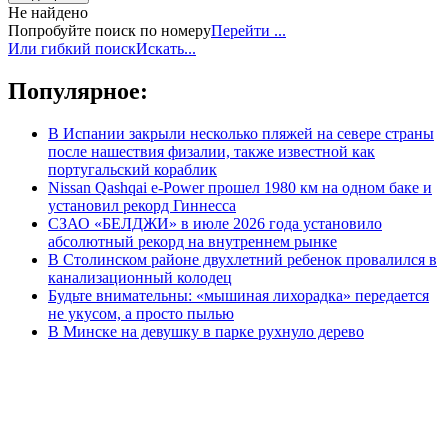
Не найдено
Попробуйте поиск по номеру
Перейти ...
Или гибкий поиск
Искать...
Популярное:
В Испании закрыли несколько пляжей на севере страны
после нашествия физалии, также известной как
португальский кораблик
Nissan Qashqai e-Power прошел 1980 км на одном баке и
установил рекорд Гиннесса
СЗАО «БЕЛДЖИ» в июле 2026 года установило
абсолютный рекорд на внутреннем рынке
В Столинском районе двухлетний ребенок провалился в
канализационный колодец
Будьте внимательны: «мышиная лихорадка» передается
не укусом, а просто пылью
В Минске на девушку в парке рухнуло дерево