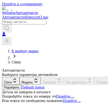
Перейти к содержимому
Webston
Автозапчасти
Автозапчасти
Новости
О нас
К выбору марки
Ciimo
Автозапчасти
Выберите параметры автомобиля
Ciimo
Модель
Запчасть
Тип двигателя
Объём 
Гибкий поиск
Подобрать
Деталь не найдена в каталоге
Попробуйте поиск по номеру з/ч
Перейти ...
Или поиск по свободному названию
Перейти ...