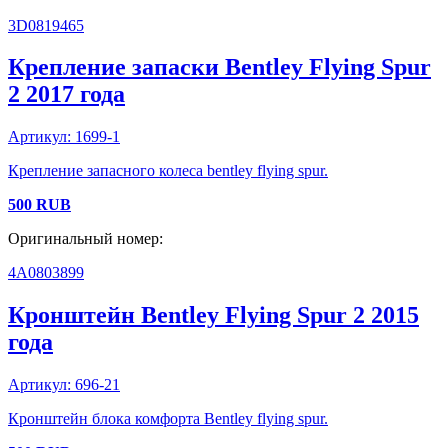
3D0819465
Крепление запаски
Bentley
Flying Spur
2
2017 года
Артикул:
1699-1
Крепление запасного колеса bentley flying spur.
500
RUB
Оригинальный номер:
4A0803899
Кронштейн
Bentley
Flying Spur 2
2015
года
Артикул:
696-21
Кронштейн блока комфорта Bentley flying spur.