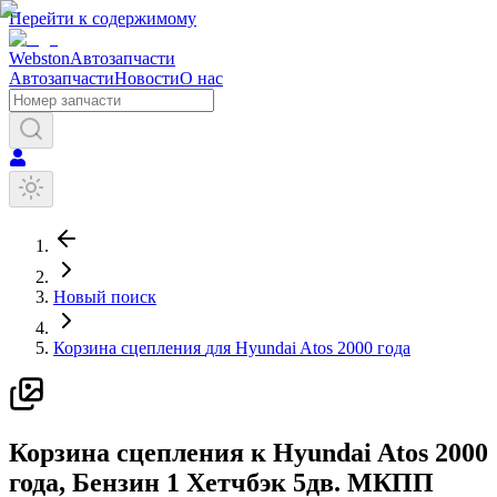
Перейти к содержимому
Webston
Автозапчасти
Автозапчасти
Новости
О нас
Новый поиск
Корзина сцепления
для
Hyundai
Atos
2000 года
К
орзина сцепления
к
Hyundai
Atos
2000
года
, Бензин
1
Хетчбэк 5дв.
МКПП