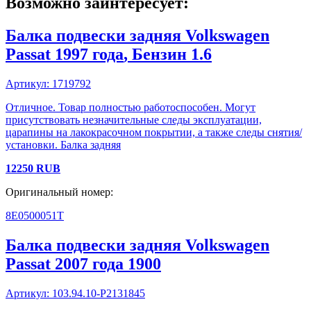
Возможно заинтересует:
Балка подвески задняя
Volkswagen
Passat
1997 года
, Бензин
1.6
Артикул:
1719792
Отличное. Товар полностью работоспособен. Могут
присутствовать незначительные следы эксплуатации,
царапины на лакокрасочном покрытии, а также следы снятия/
установки. Балка задняя
12250
RUB
Оригинальный номер:
8E0500051T
Балка подвески задняя
Volkswagen
Passat
2007 года
1900
Артикул:
103.94.10-P2131845