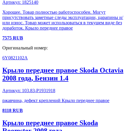
Артикул:
1825140
Хорошее. Товар полностью работоспособен. Могут
присутствовать заметные следы эксплуатации, царапины и/
или износ. Товар может использоваться в текущем виде без
доработок. Крыло переднее правое
7575
RUB
Оригинальный номер:
6Y0821102A
Крыло переднее правое
Skoda
Octavia
2008 года
, Бензин
1.4
Артикул:
103.83-P1931918
ржавчина, дефект креплений Крыло переднее правое
8118
RUB
Крыло переднее правое
Skoda
Roomster
2008 года