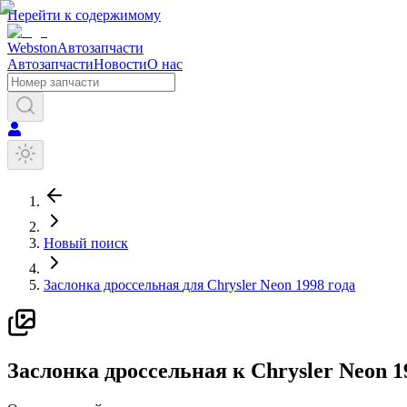
Перейти к содержимому
Webston
Автозапчасти
Автозапчасти
Новости
О нас
Новый поиск
Заслонка дроссельная
для
Chrysler
Neon
1998 года
З
аслонка дроссельная
к
Chrysler
Neon
1