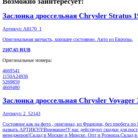
Возможно заинтересует:
Заслонка дроссельная
Chrysler
Stratus
1
Артикул:
A8170_1
Оригинальная запчасть, хорошее состояние. Авто из Европы.
2107.65
RUB
Оригинальные номера:
4669541
1150A24936
5269859
4669480
Заслонка дроссельная
Chrysler
Voyager 
Артикул:
2_52143
Состояние как на фото , оригинал, из Франции, без пробега по
назвать АРТИКУЛ!Внимание!У нас действуют скидки для посто
менеджеров!Склад в Москве и Минске. Опт и Розница.Склад в