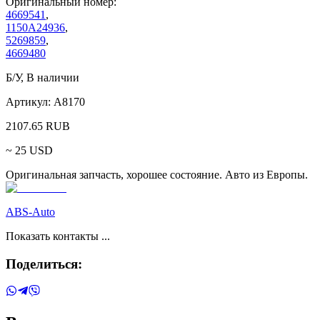
Оригинальный номер:
4669541
,
1150A24936
,
5269859
,
4669480
Б/У
,
В наличии
Артикул:
A8170
2107.65
RUB
~
25
USD
Оригинальная запчасть, хорошее состояние. Авто из Европы.
ABS-Auto
Показать контакты ...
Поделиться: