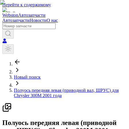
Перейти к содержимому
Webston
Автозапчасти
Автозапчасти
Новости
О нас
Новый поиск
Полуось передняя левая (приводной вал, ШРУС)
для
Chrysler
300M
2001 года
П
олуось передняя левая (приводной