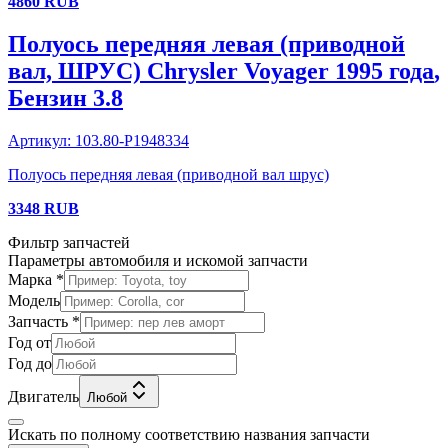
4860
RUB
Полуось передняя левая (приводной
вал, ШРУС)
Chrysler
Voyager
1995 года
,
Бензин
3.8
Артикул:
103.80-P1948334
Полуось передняя левая (приводной вал шрус)
3348
RUB
Фильтр запчастей
Параметры автомобиля и искомой запчасти
Марка *
Модель
Запчасть *
Год от
Год до
Двигатель
Любой
Искать по полному соответствию названия запчасти