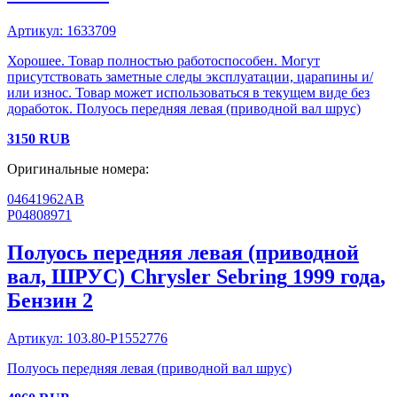
Артикул:
1633709
Хорошее. Товар полностью работоспособен. Могут
присутствовать заметные следы эксплуатации, царапины и/
или износ. Товар может использоваться в текущем виде без
доработок. Полуось передняя левая (приводной вал шрус)
3150
RUB
Оригинальные номера:
04641962AB
P04808971
Полуось передняя левая (приводной
вал, ШРУС)
Chrysler
Sebring
1999 года
,
Бензин
2
Артикул:
103.80-P1552776
Полуось передняя левая (приводной вал шрус)