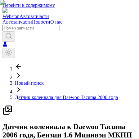
Перейти к содержимому
Webston
Автозапчасти
Автозапчасти
Новости
О нас
Новый поиск
Датчик коленвала
для
Daewoo
Tacuma
2006 года
Д
атчик коленвала
к
Daewoo
Tacuma
2006 года
, Бензин
1.6
Минивэн
МКПП