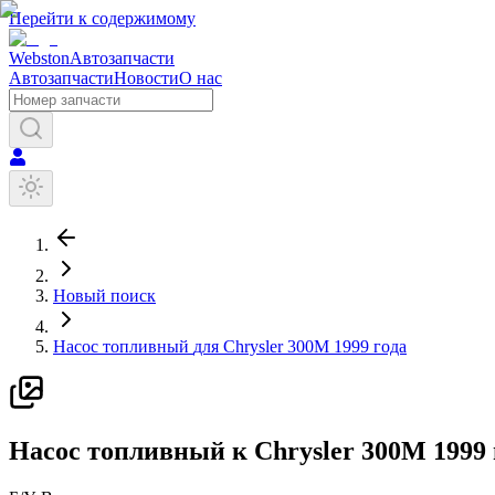
Перейти к содержимому
Webston
Автозапчасти
Автозапчасти
Новости
О нас
Новый поиск
Насос топливный
для
Chrysler
300M
1999 года
Н
асос топливный
к
Chrysler
300M
1999 