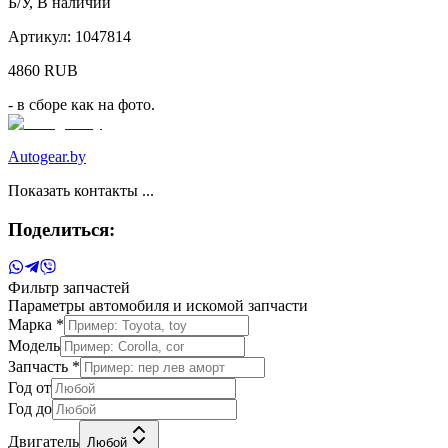
Б/У
,
В наличии
Артикул:
1047814
4860
RUB
- в сборе как на фото.
Autogear.by
Показать контакты ...
Поделиться:
Фильтр запчастей
Параметры автомобиля и искомой запчасти
Марка *
Модель
Запчасть *
Год от
Год до
Двигатель
Любой