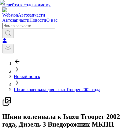
Перейти к содержимому
Webston
Автозапчасти
Автозапчасти
Новости
О нас
Новый поиск
Шкив коленвала
для
Isuzu
Trooper
2002 года
Ш
кив коленвала
к
Isuzu
Trooper
2002
года
, Дизель
3
Внедорожник
МКПП