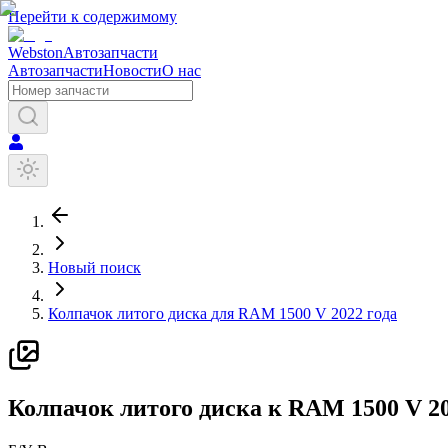
Перейти к содержимому
Webston
Автозапчасти
Автозапчасти
Новости
О нас
Новый поиск
Колпачок литого диска
для
RAM
1500 V
2022 года
К
олпачок литого диска
к
RAM
1500 V
2