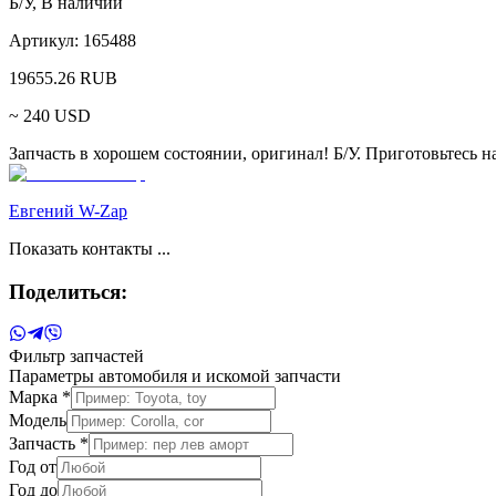
Б/У
,
В наличии
Артикул:
165488
19655.26
RUB
~
240
USD
Запчасть в хорошем состоянии, оригинал! Б/У. Приготовьтесь на
Евгений W-Zap
Показать контакты ...
Поделиться:
Фильтр запчастей
Параметры автомобиля и искомой запчасти
Марка *
Модель
Запчасть *
Год от
Год до