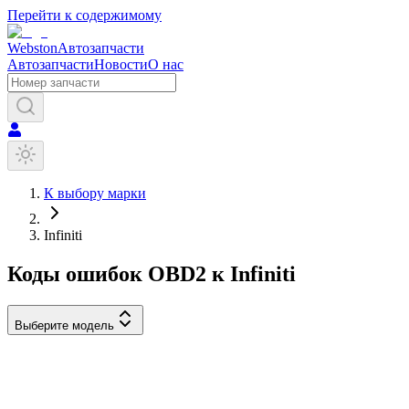
Перейти к содержимому
Webston
Автозапчасти
Автозапчасти
Новости
О нас
К выбору марки
Infiniti
Коды ошибок OBD2 к
Infiniti
Выберите модель