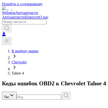
Перейти к содержимому
Webston
Автозапчасти
Автозапчасти
Новости
О нас
К выбору марки
Chevrolet
Tahoe 4
Коды ошибок OBD2 к
Chevrolet
Tahoe 4
Тип