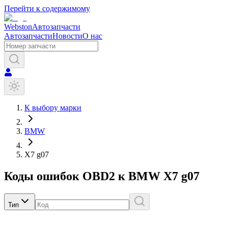
Перейти к содержимому
Webston
Автозапчасти
Автозапчасти
Новости
О нас
К выбору марки
BMW
X7 g07
Коды ошибок OBD2 к
BMW
X7 g07
Тип