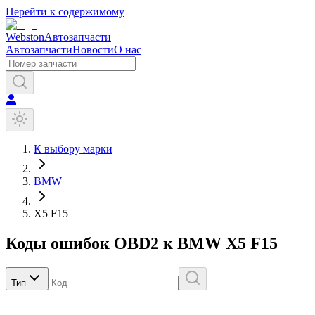
Перейти к содержимому
Webston
Автозапчасти
Автозапчасти
Новости
О нас
К выбору марки
BMW
X5 F15
Коды ошибок OBD2 к
BMW
X5 F15
Тип