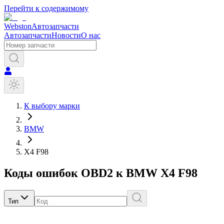
Перейти к содержимому
Webston
Автозапчасти
Автозапчасти
Новости
О нас
К выбору марки
BMW
X4 F98
Коды ошибок OBD2 к
BMW
X4 F98
Тип