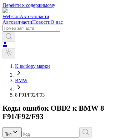
Перейти к содержимому
Webston
Автозапчасти
Автозапчасти
Новости
О нас
К выбору марки
BMW
8 F91/F92/F93
Коды ошибок OBD2 к
BMW
8
F91/F92/F93
Тип