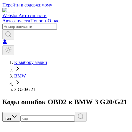
Перейти к содержимому
Webston
Автозапчасти
Автозапчасти
Новости
О нас
К выбору марки
BMW
3 G20/G21
Коды ошибок OBD2 к
BMW
3 G20/G21
Тип