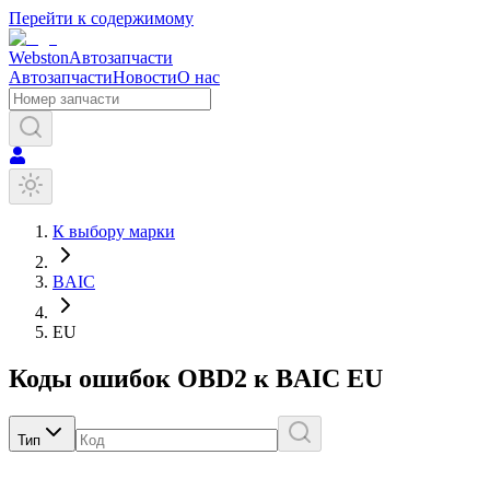
Перейти к содержимому
Webston
Автозапчасти
Автозапчасти
Новости
О нас
К выбору марки
BAIC
EU
Коды ошибок OBD2 к
BAIC
EU
Тип