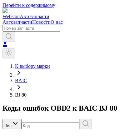
Перейти к содержимому
Webston
Автозапчасти
Автозапчасти
Новости
О нас
К выбору марки
BAIC
BJ 80
Коды ошибок OBD2 к
BAIC
BJ 80
Тип