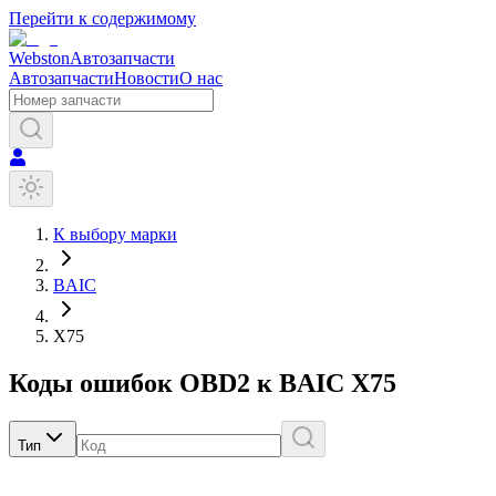
Перейти к содержимому
Webston
Автозапчасти
Автозапчасти
Новости
О нас
К выбору марки
BAIC
X75
Коды ошибок OBD2 к
BAIC
X75
Тип