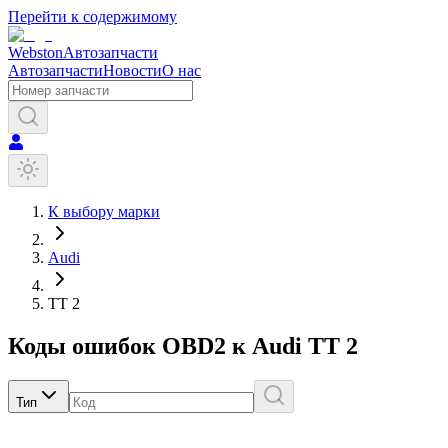
Перейти к содержимому
Webston
Автозапчасти
Автозапчасти
Новости
О нас
К выбору марки
Audi
TT 2
Коды ошибок OBD2 к
Audi
TT 2
Тип