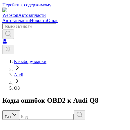
Перейти к содержимому
Webston
Автозапчасти
Автозапчасти
Новости
О нас
К выбору марки
Audi
Q8
Коды ошибок OBD2 к
Audi
Q8
Тип