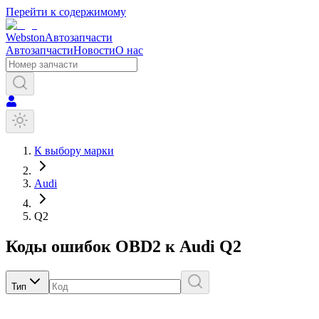
Перейти к содержимому
Webston
Автозапчасти
Автозапчасти
Новости
О нас
К выбору марки
Audi
Q2
Коды ошибок OBD2 к
Audi
Q2
Тип