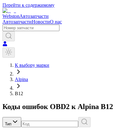
Перейти к содержимому
Webston
Автозапчасти
Автозапчасти
Новости
О нас
К выбору марки
Alpina
B12
Коды ошибок OBD2 к
Alpina
B12
Тип