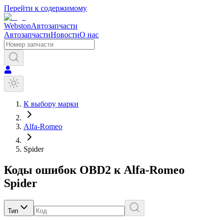
Перейти к содержимому
Webston
Автозапчасти
Автозапчасти
Новости
О нас
К выбору марки
Alfa-Romeo
Spider
Коды ошибок OBD2 к
Alfa-Romeo
Spider
Тип