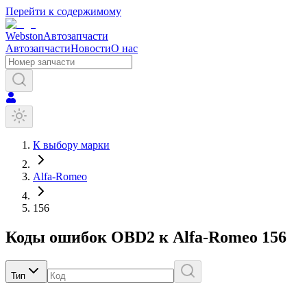
Перейти к содержимому
Webston
Автозапчасти
Автозапчасти
Новости
О нас
К выбору марки
Alfa-Romeo
156
Коды ошибок OBD2 к
Alfa-Romeo
156
Тип