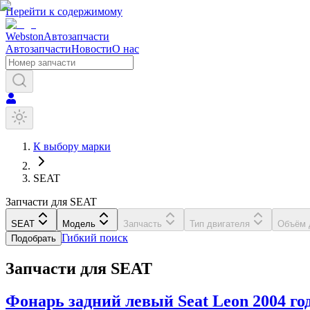
Перейти к содержимому
Webston
Автозапчасти
Автозапчасти
Новости
О нас
К выбору марки
SEAT
Запчасти для SEAT
SEAT
Модель
Запчасть
Тип двигателя
Объём 
Гибкий поиск
Подобрать
Запчасти для
SEAT
Фонарь задний левый
Seat
Leon
2004 го