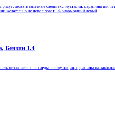
 присутствовать заметные следы эксплуатации, царапины и/или и
ии желательно не использовать. Фонарь задний левый
а
, Бензин
1.4
вать незначительные следы эксплуатации, царапины на лакокрас