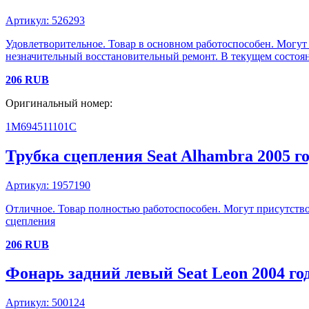
Артикул:
526293
Удовлетворительное. Товар в основном работоспособен. Могут
незначительный восстановительный ремонт. В текущем состоян
206
RUB
Оригинальный номер:
1M694511101C
Трубка сцепления
Seat
Alhambra
2005 г
Артикул:
1957190
Отличное. Товар полностью работоспособен. Могут присутство
сцепления
206
RUB
Фонарь задний левый
Seat
Leon
2004 го
Артикул:
500124