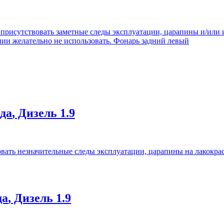
 присутствовать заметные следы эксплуатации, царапины и/или и
ии желательно не использовать. Фонарь задний левый
ода
, Дизель
1.9
вать незначительные следы эксплуатации, царапины на лакокрас
да
, Дизель
1.9